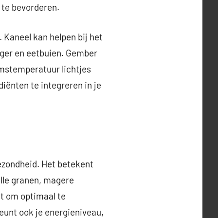
g te bevorderen.
 Kaneel kan helpen bij het
onger en eetbuien. Gember
mstemperatuur lichtjes
iënten te integreren in je
gezondheid. Het betekent
olle granen, magere
ft om optimaal te
teunt ook je energieniveau,