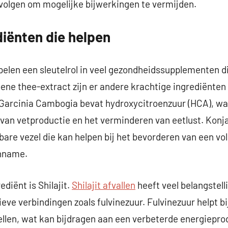
volgen om mogelijke bijwerkingen te vermijden.
diënten die helpen
pelen een sleutelrol in veel gezondheidssupplementen di
ene thee-extract zijn er andere krachtige ingrediënten
. Garcinia Cambogia bevat hydroxycitroenzuur (HCA), w
n van vetproductie en het verminderen van eetlust. Konj
are vezel die kan helpen bij het bevorderen van een vol
inname.
diënt is Shilajit.
Shilajit afvallen
heeft veel belangstell
ieve verbindingen zoals fulvinezuur. Fulvinezuur helpt b
ellen, wat kan bijdragen aan een verbeterde energiepr