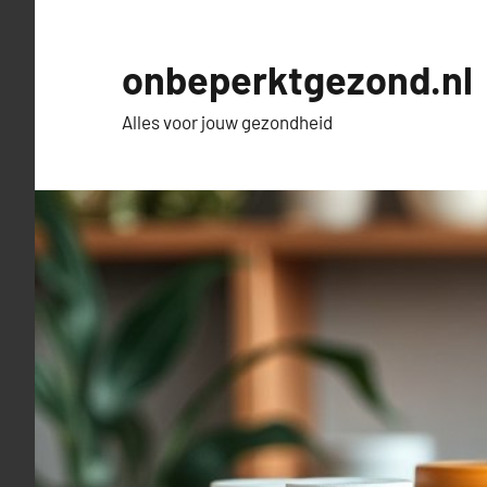
Naar
de
onbeperktgezond.nl
inhoud
springen
Alles voor jouw gezondheid