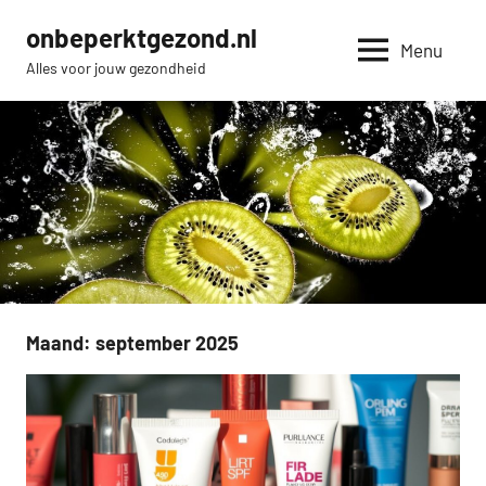
Naar
onbeperktgezond.nl
de
Menu
Alles voor jouw gezondheid
inhoud
springen
Maand:
september 2025