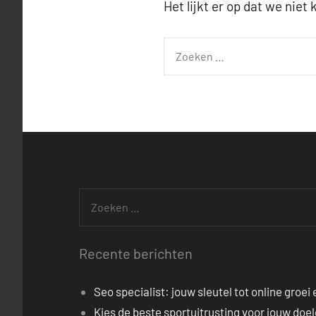
Het lijkt er op dat we nie
Zoeken
naar:
Zoeken
naar:
Recente berichten
Seo specialist: jouw sleutel tot online groei
Kies de beste sportuitrusting voor jouw doe