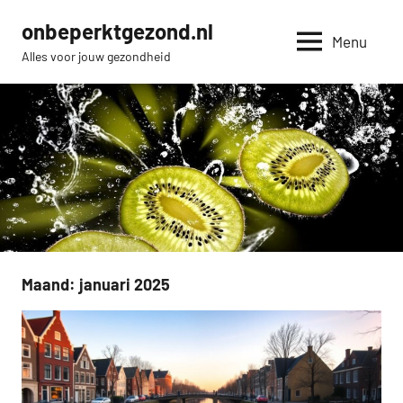
Naar
onbeperktgezond.nl
de
Menu
Alles voor jouw gezondheid
inhoud
springen
Maand:
januari 2025