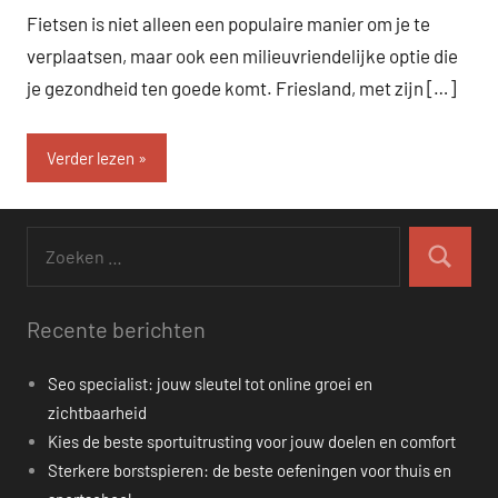
Fietsen is niet alleen een populaire manier om je te
verplaatsen, maar ook een milieuvriendelijke optie die
je gezondheid ten goede komt. Friesland, met zijn […]
Verder lezen
Zoeken
naar:
Zoeken
Recente berichten
Seo specialist: jouw sleutel tot online groei en
zichtbaarheid
Kies de beste sportuitrusting voor jouw doelen en comfort
Sterkere borstspieren: de beste oefeningen voor thuis en