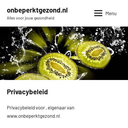
Naar
onbeperktgezond.nl
de
Menu
Alles voor jouw gezondheid
inhoud
springen
Privacybeleid
Privacybeleid voor , eigenaar van
www.onbeperktgezond.nl