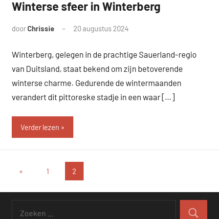
Winterse sfeer in Winterberg
door
Chrissie
20 augustus 2024
Geen
reacties
Winterberg, gelegen in de prachtige Sauerland-regio
van Duitsland, staat bekend om zijn betoverende
winterse charme. Gedurende de wintermaanden
verandert dit pittoreske stadje in een waar […]
Verder lezen
Berichten
Vorige
«
1
2
berichten
paginering
Zoeken
naar:
Zoeken